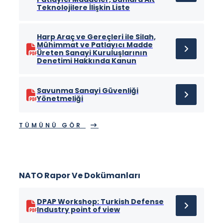
Teknolojilere İlişkin Liste
Harp Araç ve Gereçleri ile Silah,
Mühimmat ve Patlayıcı Madde
Üreten Sanayi Kuruluşlarının
Denetimi Hakkında Kanun
Savunma Sanayi Güvenliği
Yönetmeliği
TÜMÜNÜ GÖR
NATO Rapor Ve Dokümanları
DPAP Workshop: Turkish Defense
Industry point of view