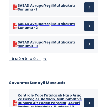
SASAD Avrupa Yeşil Mutabakatı
Sunumu -1
SASAD Avrupa Yeşil Mutabakatı
Sunumu -2
SASAD Avrupa Yeşil Mutabakatı
Sunumu -3
TÜMÜNÜ GÖR
Savunma Sanayii Mevzuatı
Kontrole Tabi Tutulacak Harp Araç
ve Gereçleri ile Silah, Mühimmat ve
Bunlara Ait Yedek Parçalar, Askeri
Patlayıcı Maddeler, Bunlara Ait