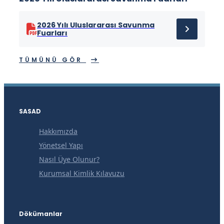
2026 Yılı Uluslararası Savunma
Fuarları
TÜMÜNÜ GÖR
SASAD
Hakkımızda
Yönetsel Yapı
Nasıl Üye Olunur?
Kurumsal Kimlik Kılavuzu
Dökümanlar